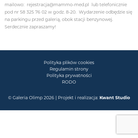
mailowo: rejestracja@mammo-med.pl lub telefonicznie
pod nr 58 325 76 02 w godz. 8-20. Wydarzenie odbędzie się
na parkingu przed galerią, obok stacji benzynowej.
Serdecznie zapraszamy!
Polityka plików cookies
Regulamin strony
Polityka prywatności
RODO
© Galeria Olimp 2026 | Projekt i realizacja:
Kwant Studio