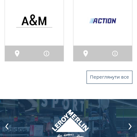
Карта
Інфо
Карта
Інфо
Переглянути все
‹
›