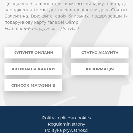
Це ідеальне рішення для кожного випадку: свята, дні
народження, іменні дні, весілля, ювілеї чи день Святого
Валентина. Вражайте своїх близьких, подарувавши їм
подарункову карту галереї Olimp!
Найкращий подарунок … Для Вас!
КУПУЙТЕ ОНЛАЙН
СТАТУС АКАУНТА
АКТИВАЦІЯ КАРТКИ
ІНФОРМАЦІЯ
СПИСОК МАГАЗИНІВ
Polityka plików cookies
Regulamin strony
Polityka prywatności