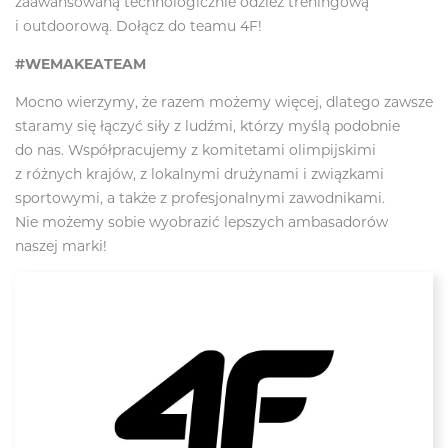
zaawansowaną technologicznie odzież treningową
i outdoorową. Dołącz do teamu 4F!
#WEMAKEATEAM
Mocno wierzymy, że razem możemy więcej, dlatego zawsze
staramy się łączyć siły z ludźmi, którzy myślą podobnie
do nas. Współpracujemy z komitetami olimpijskimi
z różnych krajów, z lokalnymi drużynami i związkami
sportowymi, a także z profesjonalnymi zawodnikami.
Nie możemy sobie wyobrazić lepszych ambasadorów
naszej marki!