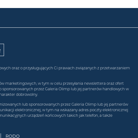
obowych oraz o przysługujących Ci prawach związanych z przetwarzaniem
w marketingowych, w tym w celu przesyłania newslettera oraz ofert
ub sponsorowanych przez Galeria Olimp lub jej partnerów handlowych w
harakter dobrowolny.
izowanych lub sponsorowanych przez Galeria Olimp lub jej partnerów
ikacji elektronicznej, w tym na wskazany adres poczty elektronicznej
munikacyjnych urządzeń końcowych takich jak telefon, a także
RODO