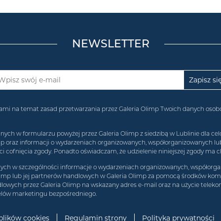
NEWSLETTER
acjami na temat zasad przetwarzania przez Galeria Olimp Twoich danych os
 w formularzu powyżej przez Galeria Olimp z siedzibą w Lublinie dla celó
imp oraz informacji o wydarzeniach organizowanych, współorganizowanych l
 cofnięcia zgody. Ponadto oświadczam, że udzielenie niniejszej zgody ma c
h w szczególności informacje o wydarzeniach organizowanych, współorgan
limp lub jej partnerów handlowych w Galeria Olimp za pomocą środków komun
lowych przez Galeria Olimp na wskazany adres e-mail oraz na użycie teleko
elów marketingu bezpośredniego.
 plików cookies
Regulamin strony
Polityka prywatności