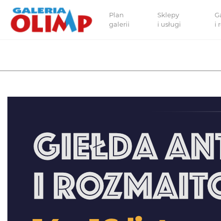
Plan
Sklepy
G
galerii
i usługi
i