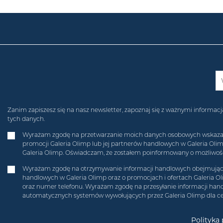
Zanim zapiszesz się na nasz newsletter, zapoznaj się z ważnymi inform
tych danych.
Wyrażam zgodę na przetwarzanie moich danych osobowych wskazanych
promocji Galeria Olimp lub jej partnerów handlowych w Galeria Ol
Galeria Olimp. Oświadczam, że zostałem poinformowany o możliwości
Wyrażam zgodę na otrzymywanie informacji handlowych obejmującyc
handlowych w Galeria Olimp oraz o promocjach i ofertach Galeria O
oraz numer telefonu. Wyrażam zgodę na przesyłanie informacji hand
automatycznych systemów wywołujących przez Galeria Olimp dla c
Polityka