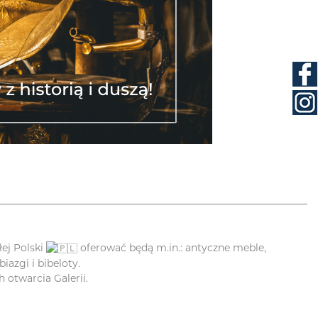
łej Polski
oferować będą m.in.: antyczne meble,
azgi i bibeloty.
 otwarcia Galerii.