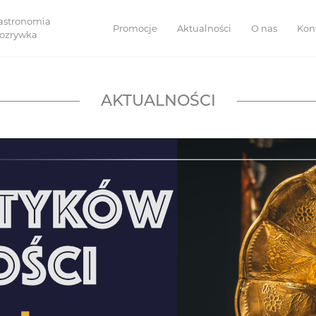
astronomia
Promocje
Aktualności
O nas
Kon
 rozrywka
AKTUALNOŚCI