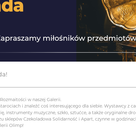
da!
ozmaitości w naszej Galerii.
arociach i znaleźć coś interesującego dla siebie. Wystawcy z ca
, instrumenty muzyczne, szkło, sztućce, a także oryginalne drobi
żu sklepów Czekoladowa Solidarność i Apart, czynne w godzinach
erii Olimp!