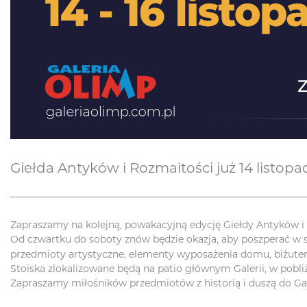
Giełda Antyków i Rozmaitości już 14 listopa
Zapraszamy na kolejną, powakacyjną edycję Giełdy Antyków i R
Od czwartku do soboty znów będzie okazja, aby poszperać w st
przedmioty artystyczne, elementy wyposażenia domu, biżuterię
Stoiska zlokalizowane będą na patio głównym Galerii, w pobli
Zapraszamy miłośników przedmiotów z historią i duszą do Gal