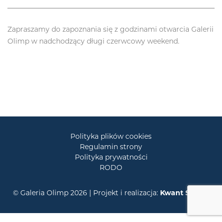
Zapraszamy do zapoznania się z godzinami otwarcia Galerii
Olimp w nadchodzący długi czerwcowy weekend.
Polityka plików cookies
Regulamin strony
Polityka prywatności
RODO
© Galeria Olimp 2026 | Projekt i realizacja:
Kwant Studio