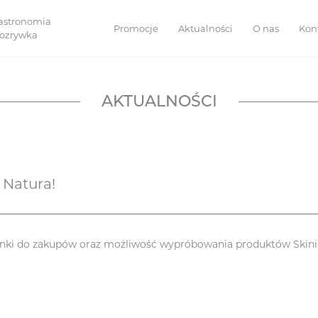
astronomia
Promocje
Aktualności
O nas
Kon
 rozrywka
AKTUALNOŚCI
 Natura!
zianki do zakupów oraz możliwość wypróbowania produktów Skin