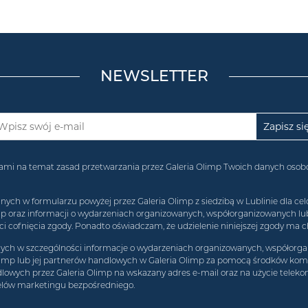
NEWSLETTER
acjami na temat zasad przetwarzania przez Galeria Olimp Twoich danych os
 w formularzu powyżej przez Galeria Olimp z siedzibą w Lublinie dla celó
imp oraz informacji o wydarzeniach organizowanych, współorganizowanych l
 cofnięcia zgody. Ponadto oświadczam, że udzielenie niniejszej zgody ma c
h w szczególności informacje o wydarzeniach organizowanych, współorgan
limp lub jej partnerów handlowych w Galeria Olimp za pomocą środków komun
lowych przez Galeria Olimp na wskazany adres e-mail oraz na użycie teleko
elów marketingu bezpośredniego.