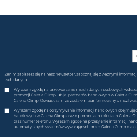
Zanim zapiszesz się na nasz newsletter, zapoznaj się z ważnymi inform
tych danych.
Wyrażam zgodę na przetwarzanie moich danych osobowych wskazanych
promocji Galeria Olimp lub jej partnerów handlowych w Galeria Ol
Galeria Olimp. Oświadczam, że zostałem poinformowany o możliwości
Wyrażam zgodę na otrzymywanie informacji handlowych obejmującyc
handlowych w Galeria Olimp oraz o promocjach i ofertach Galeria O
oraz numer telefonu. Wyrażam zgodę na przesyłanie informacji hand
automatycznych systemów wywołujących przez Galeria Olimp dla c