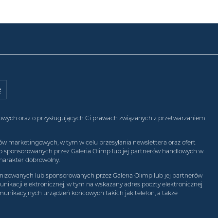
obowych oraz o przysługujących Ci prawach związanych z przetwarzaniem
w marketingowych, w tym w celu przesyłania newslettera oraz ofert
ub sponsorowanych przez Galeria Olimp lub jej partnerów handlowych w
harakter dobrowolny.
izowanych lub sponsorowanych przez Galeria Olimp lub jej partnerów
ikacji elektronicznej, w tym na wskazany adres poczty elektronicznej
munikacyjnych urządzeń końcowych takich jak telefon, a także