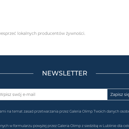
 wesprzeć lokalnych producentów żywności.
NEWSLETTER
acjami na temat zasad przetwarzania przez Galeria Olimp Twoich danych os
 w formularzu powyżej przez Galeria Olimp z siedzibą w Lublinie dla celó