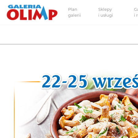
Plan
Sklepy
G
galerii
i usługi
i