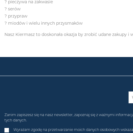
? pieczywa na zakwasie
? serów
? przypraw
? miodów i wielu innych przysmaków
Nasz Kiermasz to doskonała okazja by zrobić udane zakupy i
Zanim zapiszesz się na nasz newsletter, zapoznaj się z ważnymi inform
tych danych.
Wyrażam zgodę na przetwarzanie moich danych osobowych wskazanych