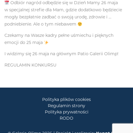
Odbiór nagród odbędzie się w Dzień Mamy 26 maja
w specjalnej strefie dla Mam, gdzie dodatkowo będziecie
mogły bezpłatnie zadbać o swoją urodę, zdrowie i …
podniebienie. Ale o tym niebawem
Czekamy na Wasze kadry pełne uśmiechu i pięknych
emocji do 25 maja
I widzimy się 26 maja na głównym Patio Galerii Olimp!
REGULAMIN KONKURSU
Polityka plików cookies
Regulamin strony
Polityka prywatności
RODO