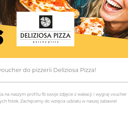
ucher do pizzerii Deliziosa Pizza!
a naszym profilu fb swoje zdjęcie z wakacji i wygraj voucher 
nych fotek. Zachęcamy do wzięcia udziału w naszej zabawie!