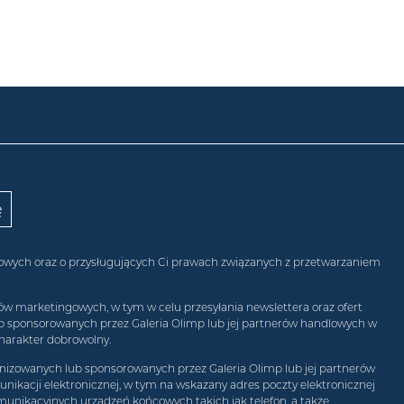
obowych oraz o przysługujących Ci prawach związanych z przetwarzaniem
w marketingowych, w tym w celu przesyłania newslettera oraz ofert
ub sponsorowanych przez Galeria Olimp lub jej partnerów handlowych w
harakter dobrowolny.
izowanych lub sponsorowanych przez Galeria Olimp lub jej partnerów
ikacji elektronicznej, w tym na wskazany adres poczty elektronicznej
munikacyjnych urządzeń końcowych takich jak telefon, a także