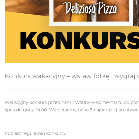
Konkurs wakacyjny – wstaw fotkę i wygraj vo
Wakacyjny konkurs przed nami! Wstaw w komentarzu do posta n
lipca do godz. 14:00. Wybierzemy tylko 5 najbardziej kreatyw
Pobierz regulamin konkursu.