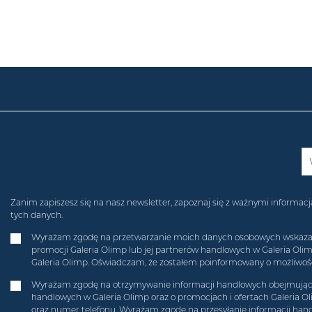
Zanim zapiszesz się na nasz newsletter, zapoznaj się z ważnymi inform
tych danych.
Wyrażam zgodę na przetwarzanie moich danych osobowych wskazanych
promocji Galeria Olimp lub jej partnerów handlowych w Galeria Ol
Galeria Olimp. Oświadczam, że zostałem poinformowany o możliwości
Wyrażam zgodę na otrzymywanie informacji handlowych obejmującyc
handlowych w Galeria Olimp oraz o promocjach i ofertach Galeria O
oraz numer telefonu. Wyrażam zgodę na przesyłanie informacji hand