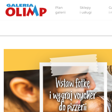
Plan
Sklepy
G
galerii
i usługi
i