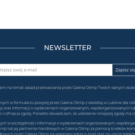
NEWSLETTER
acjami na temat zasad przetwarzania przez Galeria Olimp Twoich danych os
 w formularzu powyżej przez Galeria Olimp z siedzibą w Lublinie dla celó
imp oraz informacji o wydarzeniach organizowanych, współorganizowanych l
 cofnięcia zgody. Ponadto oświadczam, że udzielenie niniejszej zgody ma c
h w szczególności informacje o wydarzeniach organizowanych, współorgan
limp lub jej partnerów handlowych w Galeria Olimp za pomocą środków komun
lowych przez Galeria Olimp na wskazany adres e-mail oraz na użycie teleko