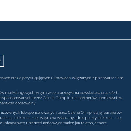
obowych oraz o przysługujących Ci prawach związanych z przetwarzaniem
w marketingowych, w tym w celu przesyłania newslettera oraz ofert
ub sponsorowanych przez Galeria Olimp lub jej partnerów handlowych w
harakter dobrowolny.
izowanych lub sponsorowanych przez Galeria Olimp lub jej partnerów
ikacji elektronicznej, w tym na wskazany adres poczty elektronicznej
munikacyjnych urządzeń końcowych takich jak telefon, a także