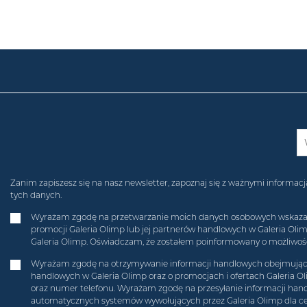
Zanim zapiszesz się na nasz newsletter, zapoznaj się z ważnymi inform
tych danych.
Wyrażam zgodę na przetwarzanie moich danych osobowych wskazanych
promocji Galeria Olimp lub jej partnerów handlowych w Galeria Ol
Galeria Olimp. Oświadczam, że zostałem poinformowany o możliwości
Wyrażam zgodę na otrzymywanie informacji handlowych obejmującyc
handlowych w Galeria Olimp oraz o promocjach i ofertach Galeria O
oraz numer telefonu. Wyrażam zgodę na przesyłanie informacji hand
automatycznych systemów wywołujących przez Galeria Olimp dla c