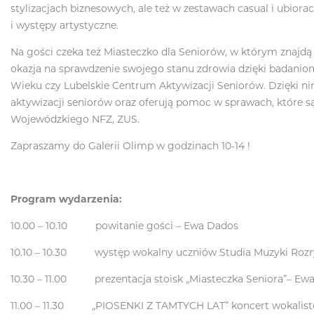
stylizacjach biznesowych, ale też w zestawach casual i ubiora
i występy artystyczne.
Na gości czeka też Miasteczko dla Seniorów, w którym znajdą w
okazja na sprawdzenie swojego stanu zdrowia dzięki badanio
Wieku czy Lubelskie Centrum Aktywizacji Seniorów. Dzięki nim 
aktywizacji seniorów oraz oferują pomoc w sprawach, które s
Wojewódzkiego NFZ, ZUS.
Zapraszamy do Galerii Olimp w godzinach 10-14 !
Program wydarzenia:
10.00 – 10.10 powitanie gości – Ewa Dados
10.10 – 10.30 występ wokalny uczniów Studia Muzyki Rozryw
10.30 – 11.00 prezentacja stoisk „Miasteczka Seniora”– Ew
11.00 – 11.30 „PIOSENKI Z TAMTYCH LAT” koncert wokalistó