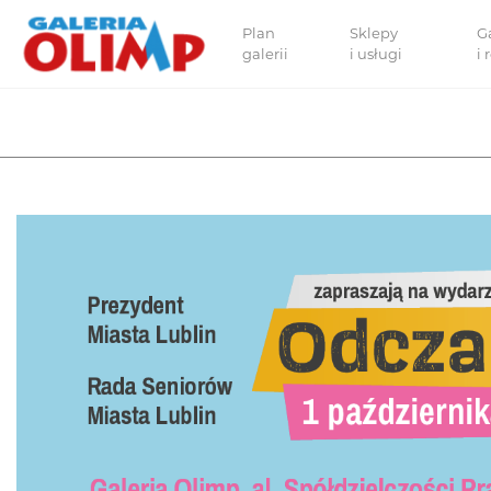
Plan
Sklepy
G
galerii
i usługi
i