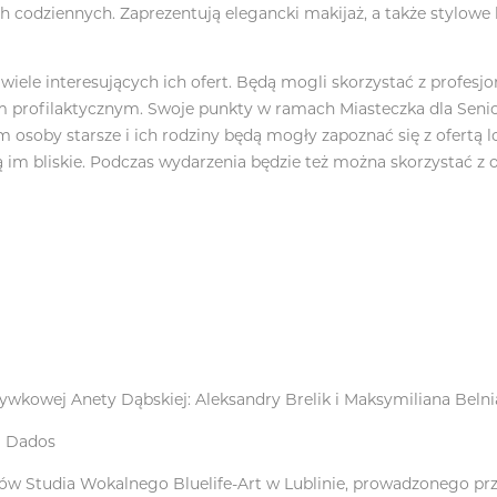
ch codziennych. Zaprezentują elegancki makijaż, a także stylowe
iele interesujących ich ofert. Będą mogli skorzystać z profesjo
m profilaktycznym. Swoje punkty w ramach Miasteczka dla Senio
osoby starsze i ich rodziny będą mogły zapoznać się z ofertą lo
ą im bliskie. Podczas wydarzenia będzie też można skorzystać z 
kowej Anety Dąbskiej: Aleksandry Brelik i Maksymiliana Belni
a Dados
w Studia Wokalnego Bluelife-Art w Lublinie, prowadzonego pr