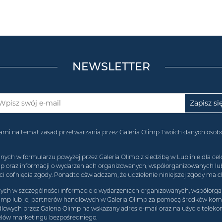
NEWSLETTER
acjami na temat zasad przetwarzania przez Galeria Olimp Twoich danych os
 w formularzu powyżej przez Galeria Olimp z siedzibą w Lublinie dla celó
imp oraz informacji o wydarzeniach organizowanych, współorganizowanych l
 cofnięcia zgody. Ponadto oświadczam, że udzielenie niniejszej zgody ma c
h w szczególności informacje o wydarzeniach organizowanych, współorgan
limp lub jej partnerów handlowych w Galeria Olimp za pomocą środków komun
lowych przez Galeria Olimp na wskazany adres e-mail oraz na użycie teleko
elów marketingu bezpośredniego.