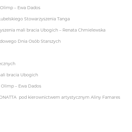
i Olimp – Ewa Dados
Lubelskiego Stowarzyszenia Tanga
szenia mali bracia Ubogich – Renata Chmielewska
rodowego Dnia Osób Starszych
łecznych
ali bracia Ubogich
i Olimp – Ewa Dados
JONATTA pod kierownictwem artystycznym Aliny Famares