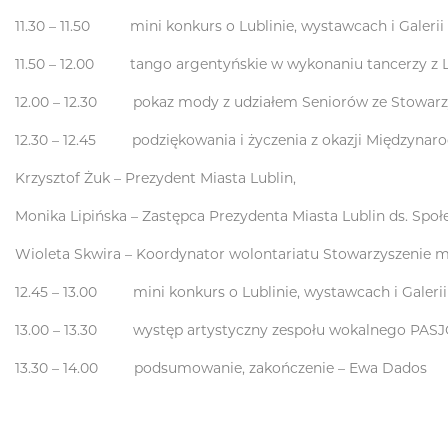
11.30 – 11.50 mini konkurs o Lublinie, wystawcach i Galeri
11.50 – 12.00 tango argentyńskie w wykonaniu tancerzy z 
12.00 – 12.30 pokaz mody z udziałem Seniorów ze Stowarzy
12.30 – 12.45 podziękowania i życzenia z okazji Międzyna
Krzysztof Żuk – Prezydent Miasta Lublin,
Monika Lipińska – Zastępca Prezydenta Miasta Lublin ds. Spo
Wioleta Skwira – Koordynator wolontariatu Stowarzyszenie m
12.45 – 13.00 mini konkurs o Lublinie, wystawcach i Galeri
13.00 – 13.30 występ artystyczny zespołu wokalnego PAS
13.30 – 14.00 podsumowanie, zakończenie – Ewa Dados