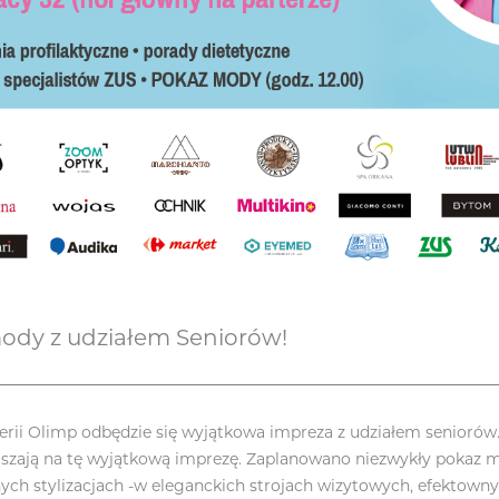
mody z udziałem Seniorów!
alerii Olimp odbędzie się wyjątkowa impreza z udziałem seniorów.
aszają na tę wyjątkową imprezę. Zaplanowano niezwykły pokaz 
ych stylizacjach -w eleganckich strojach wizytowych, efektowny