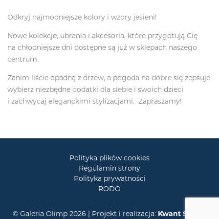
Odkryj najmodniejsze kolory i wzory jesieni!
Nowe kolekcje, ubrania i akcesoria, które przygotują Cię
na chłodniejsze dni dostępne są już w sklepach naszego
centrum.
Zanim liście opadną z drzew, a pogoda na dobre się zepsuje
wybierz niezbędne dodatki dla siebie i swoich dzieci
i zachwycaj eleganckimi stylizacjami. Zapraszamy!
Polityka plików cookies
Regulamin strony
Polityka prywatności
RODO
© Galeria Olimp 2026 | Projekt i realizacja:
Kwant Studio