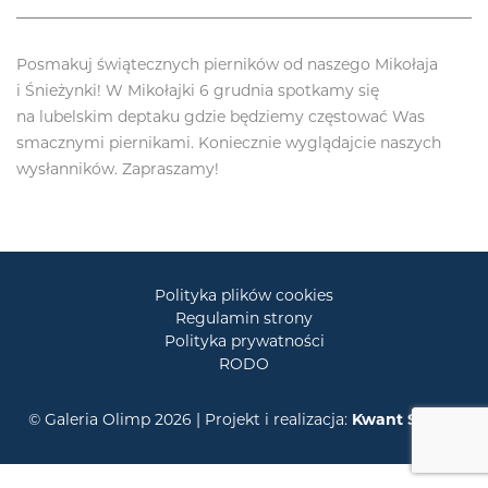
Posmakuj świątecznych pierników od naszego Mikołaja
i Śnieżynki! W Mikołajki 6 grudnia spotkamy się
na lubelskim deptaku gdzie będziemy częstować Was
smacznymi piernikami. Koniecznie wyglądajcie naszych
wysłanników. Zapraszamy!
Polityka plików cookies
Regulamin strony
Polityka prywatności
RODO
© Galeria Olimp 2026 | Projekt i realizacja:
Kwant Studio