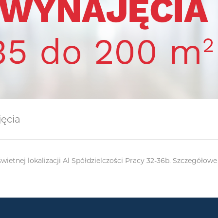
ęcia
ietnej lokalizacji Al Spółdzielczości Pracy 32-36b. Szczegółow