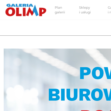
Plan
Sklepy
G
galerii
i usługi
i