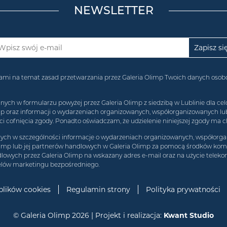
NEWSLETTER
acjami na temat zasad przetwarzania przez Galeria Olimp Twoich danych os
 w formularzu powyżej przez Galeria Olimp z siedzibą w Lublinie dla celó
imp oraz informacji o wydarzeniach organizowanych, współorganizowanych l
 cofnięcia zgody. Ponadto oświadczam, że udzielenie niniejszej zgody ma c
h w szczególności informacje o wydarzeniach organizowanych, współorgan
limp lub jej partnerów handlowych w Galeria Olimp za pomocą środków komun
lowych przez Galeria Olimp na wskazany adres e-mail oraz na użycie teleko
elów marketingu bezpośredniego.
 plików cookies
Regulamin strony
Polityka prywatności
© Galeria Olimp 2026 | Projekt i realizacja:
Kwant Studio