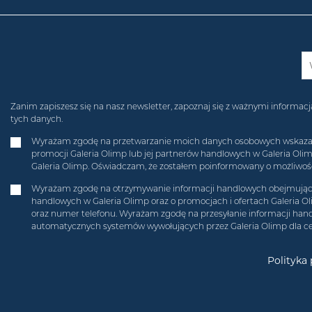
Zanim zapiszesz się na nasz newsletter, zapoznaj się z ważnymi inform
tych danych.
Wyrażam zgodę na przetwarzanie moich danych osobowych wskazanych
promocji Galeria Olimp lub jej partnerów handlowych w Galeria Ol
Galeria Olimp. Oświadczam, że zostałem poinformowany o możliwości
Wyrażam zgodę na otrzymywanie informacji handlowych obejmującyc
handlowych w Galeria Olimp oraz o promocjach i ofertach Galeria O
oraz numer telefonu. Wyrażam zgodę na przesyłanie informacji hand
automatycznych systemów wywołujących przez Galeria Olimp dla c
Polityka