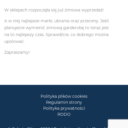
W sklepach rozpoczęła się już zimowa wyprzedaż!
A w niej najlepsze marki, ubrania oraz przeceny. Jeśli
planujecie wymienić zimową garderobę to teraz jest
na to najlepszy czas. Sprawdźcie, co dobrego można
upolować.
Zapraszamy!
Polityka plików cookies
Regulamin strony
Polityka prywatności
RODO