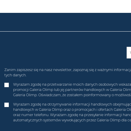
Zanim zapiszesz się na nasz newsletter, zapoznaj się z ważnymi inform
tych danych.
Wyrażam zgodę na przetwarzanie moich danych osobowych wskazanych
promocji Galeria Olimp lub jej partnerów handlowych w Galeria Ol
Galeria Olimp. Oświadczam, że zostałem poinformowany o możliwości
Wyrażam zgodę na otrzymywanie informacji handlowych obejmującyc
handlowych w Galeria Olimp oraz o promocjach i ofertach Galeria O
oraz numer telefonu. Wyrażam zgodę na przesyłanie informacji hand
automatycznych systemów wywołujących przez Galeria Olimp dla c