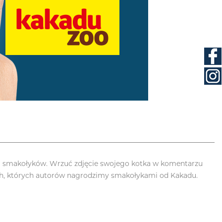
kilku smakołyków. Wrzuć zdjęcie swojego kotka w komentarzu
kich, których autorów nagrodzimy smakołykami od Kakadu.