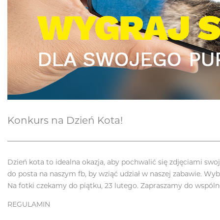
Konkurs na Dzień Kota!
Dzień kota to idealna okazja, aby pochwalić się zdjęciami sw
do posta na naszym fb, by wziąć udział w naszej zabawie. W
Na fotki czekamy do piątku, 23 lutego. Zapraszamy do wspóln
REGULAMIN