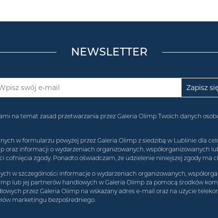
NEWSLETTER
acjami na temat zasad przetwarzania przez Galeria Olimp Twoich danych os
 w formularzu powyżej przez Galeria Olimp z siedzibą w Lublinie dla celó
imp oraz informacji o wydarzeniach organizowanych, współorganizowanych l
 cofnięcia zgody. Ponadto oświadczam, że udzielenie niniejszej zgody ma c
h w szczególności informacje o wydarzeniach organizowanych, współorgan
limp lub jej partnerów handlowych w Galeria Olimp za pomocą środków komun
lowych przez Galeria Olimp na wskazany adres e-mail oraz na użycie teleko
elów marketingu bezpośredniego.