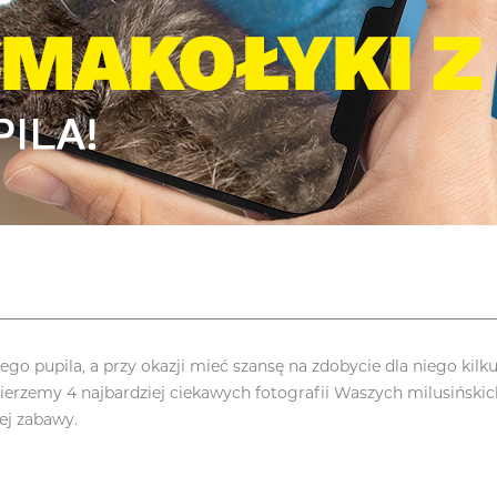
ojego pupila, a przy okazji mieć szansę na zdobycie dla niego 
ybierzemy 4 najbardziej ciekawych fotografii Waszych milusińs
ej zabawy.