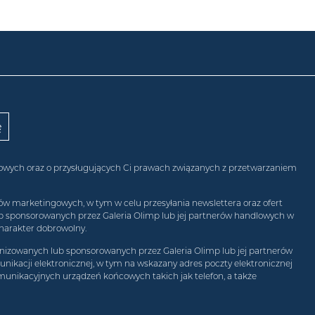
obowych oraz o przysługujących Ci prawach związanych z przetwarzaniem
w marketingowych, w tym w celu przesyłania newslettera oraz ofert
ub sponsorowanych przez Galeria Olimp lub jej partnerów handlowych w
harakter dobrowolny.
izowanych lub sponsorowanych przez Galeria Olimp lub jej partnerów
ikacji elektronicznej, w tym na wskazany adres poczty elektronicznej
munikacyjnych urządzeń końcowych takich jak telefon, a także