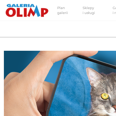
Plan
Sklepy
G
galerii
i usługi
i