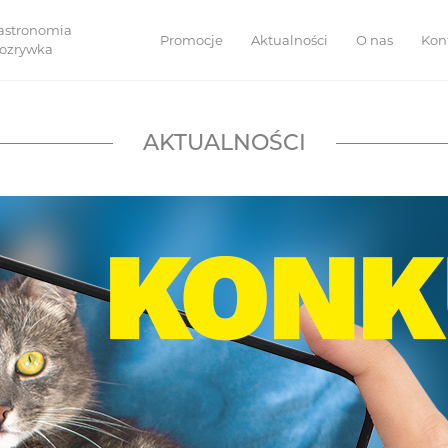
astronomia
Promocje
Aktualności
O nas
Kon
 rozrywka
AKTUALNOŚCI