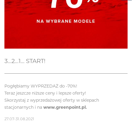
3…2…1… START!
Pogłębiamy WYPRZEDAŻ do -70%!
Teraz jeszcze niższe ceny i lepsze oferty!
Skorzystaj z wyprzedażowej oferty w sklepach
stacjonarnych i na
www.greenpoint.pl.
27.07-31.08.2021