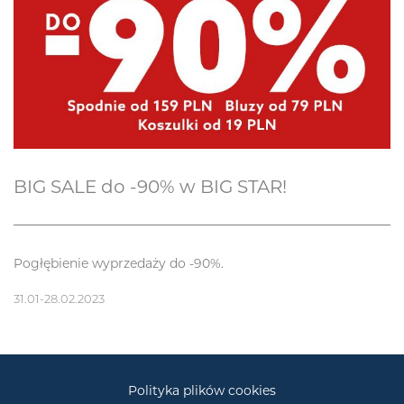
BIG SALE do -90% w BIG STAR!
Pogłębienie wyprzedaży do -90%.
31.01-28.02.2023
Polityka plików cookies