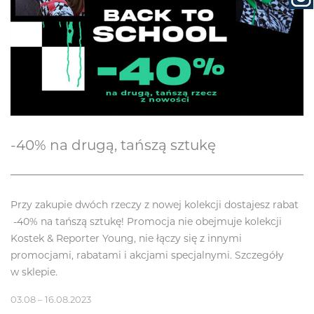
-40% na drugą, tańszą sztukę
Przy zakupie dwóch rzeczy z nowej kolekcji dostajesz rabat
-40% na tańszą sztukę! Promocja nie obejmuje kolekcji
Kostek & Reporter Young, nie łączy się z innymi
promocjami, rabatami i akcjami specjalnymi. Szczegóły
w sklepie.
03.08 – 16.08.2023