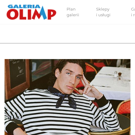
Plan
Sklepy
G
galerii
i usługi
i