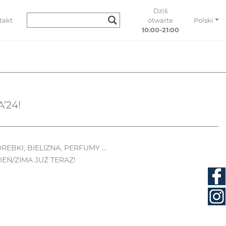
Dziś
takt
otwarte
Polski
10:00-21:00
’24!
OREBKI, BIELIZNA, PERFUMY …
EŃ/ZIMA JUŻ TERAZ!