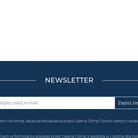
NEWSLETTER
acjami na temat zasad przetwarzania przez Galeria Olimp Twoich danych os
 w formularzu powyżej przez Galeria Olimp z siedzibą w Lublinie dla celó