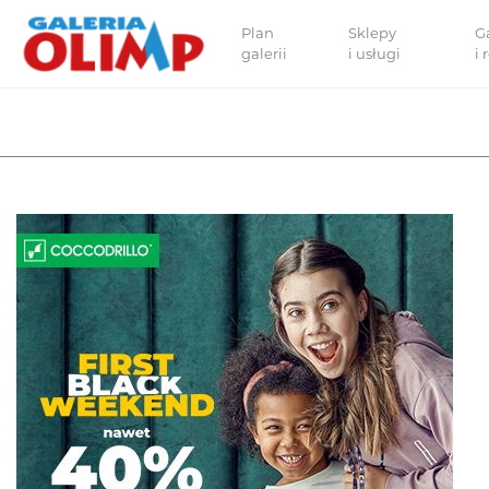
Plan
Sklepy
G
galerii
i usługi
i