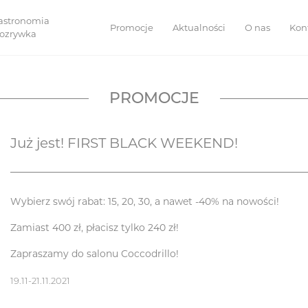
astronomia
Promocje
Aktualności
O nas
Kon
 rozrywka
PROMOCJE
Już jest! FIRST BLACK WEEKEND!
Wybierz swój rabat: 15, 20, 30, a nawet -40% na nowości!
Zamiast 400 zł, płacisz tylko 240 zł!
Zapraszamy do salonu Coccodrillo!
19.11-21.11.2021