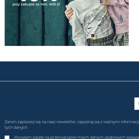
Zanim zapiszesz się na nasz newsletter, zapoznaj się z ważnymi inform
tych danych.
Wyrażam zgodę na przetwarzanie moich danych osobowych wskazanych