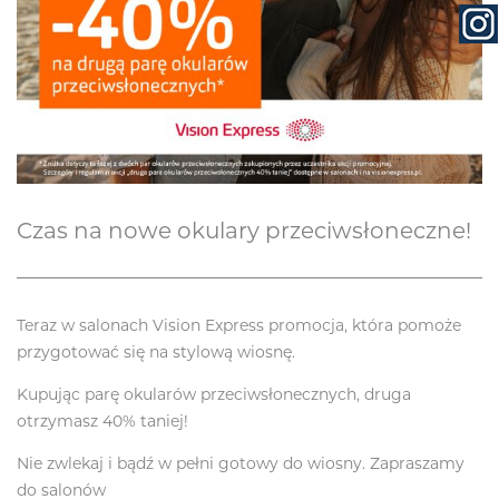
Czas na nowe okulary przeciwsłoneczne!
Teraz w salonach Vision Express promocja, która pomoże
przygotować się na stylową wiosnę.
Kupując parę okularów przeciwsłonecznych, druga
otrzymasz 40% taniej!
Nie zwlekaj i bądź w pełni gotowy do wiosny. Zapraszamy
do salonów