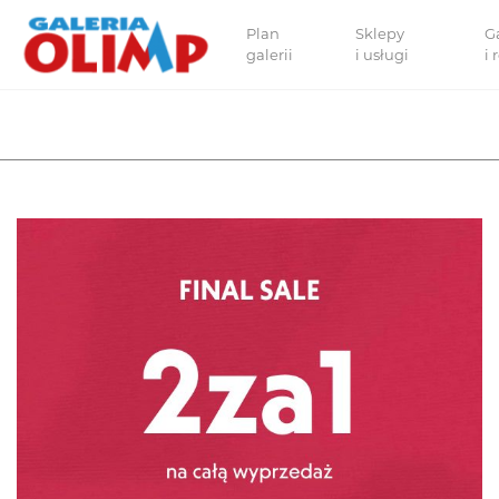
Plan
Sklepy
G
galerii
i usługi
i