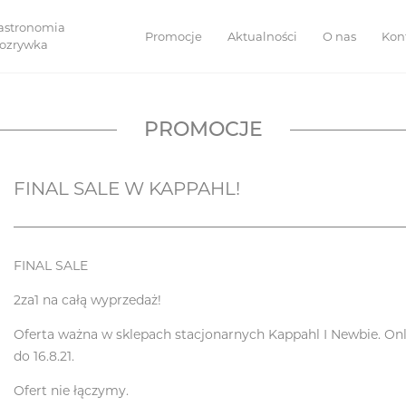
astronomia
Promocje
Aktualności
O nas
Kon
 rozrywka
PROMOCJE
FINAL SALE W KAPPAHL!
FINAL SALE
2za1 na całą wyprzedaż!
Oferta ważna w sklepach stacjonarnych Kappahl I Newbie. On
do 16.8.21.
Ofert nie łączymy.