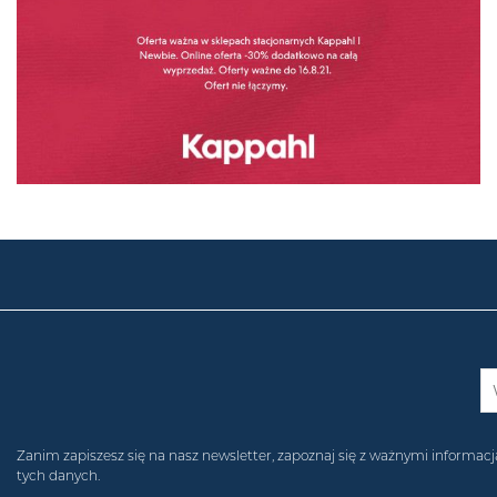
Zanim zapiszesz się na nasz newsletter, zapoznaj się z ważnymi inform
tych danych.