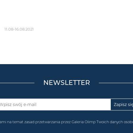
11.08-16.08.2021
NEWSLETTER
acjami na temat zasad przetwarzania przez Galeria Olimp Twoich danych os