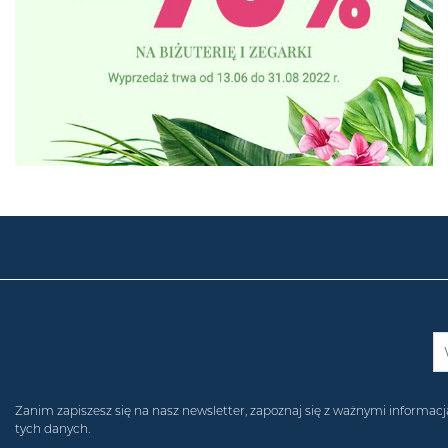
Zanim zapiszesz się na nasz newsletter, zapoznaj się z ważnymi inform
tych danych.