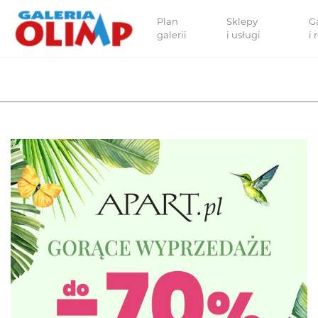
Plan
Sklepy
G
galerii
i usługi
i