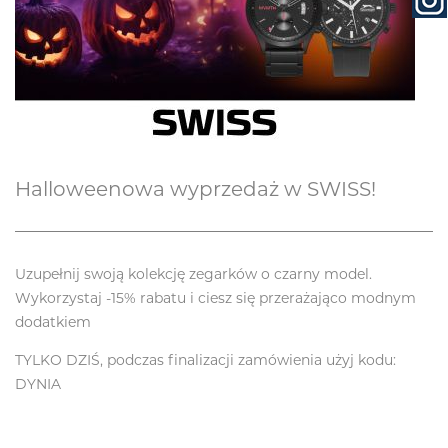
Halloweenowa wyprzedaż w SWISS!
Uzupełnij swoją kolekcję zegarków o czarny model.
Wykorzystaj -15% rabatu i ciesz się przerażająco modnym
dodatkiem
TYLKO DZIŚ, podczas finalizacji zamówienia użyj kodu:
DYNIA