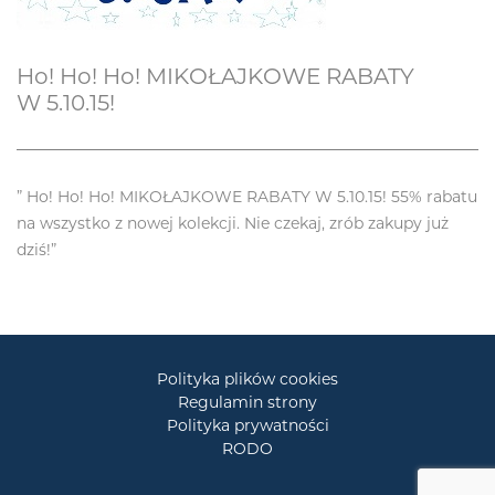
Ho! Ho! Ho! MIKOŁAJKOWE RABATY
W 5.10.15!
” Ho! Ho! Ho! MIKOŁAJKOWE RABATY W 5.10.15! 55% rabatu
na wszystko z nowej kolekcji. Nie czekaj, zrób zakupy już
dziś!”
Polityka plików cookies
Regulamin strony
Polityka prywatności
RODO