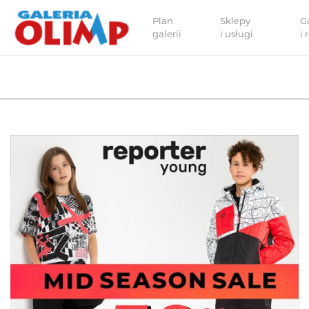
Plan
Sklepy
G
galerii
i usługi
i