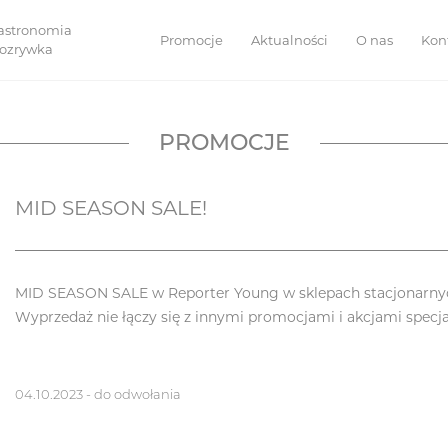
astronomia
Promocje
Aktualności
O nas
Kon
 rozrywka
PROMOCJE
MID SEASON SALE!
MID SEASON SALE w Reporter Young w sklepach stacjonarnych
Wyprzedaż nie łączy się z innymi promocjami i akcjami specja
04.10.2023 - do odwołania