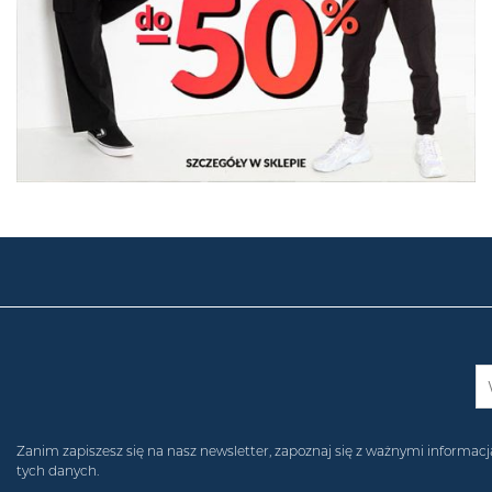
Zanim zapiszesz się na nasz newsletter, zapoznaj się z ważnymi inform
tych danych.