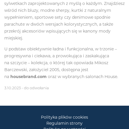
sylwetkach zaprojektowanych z myślą o każdym. Znajdziesz
wśród nich bluzy, modne sherpy, kurtki z naturalnym
wypełnieniem, sportowe sety czy denimowe spodnie
parachute w dwóch wersjach kolorystycznych, a także
przekrój akcesoriów wpisujących się w kanony mody
miejskiej.
U podstaw obiektywnie ładna i funkcjonalna, w trzonie –
progresywna i ciekawa, a prowokująca i zaskakująca
na szczycie – kolekcja, o której tak opowiada Mikosz
Barczewski, założyciel 2005, dostępna jest
na
housebrand.com
oraz w wybranych salonach House.
3.10.2023 - do odwołania
Polityka plików cookies
Regulamin strony