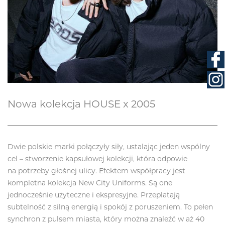
Nowa kolekcja HOUSE x 2005
Dwie polskie marki połączyły siły, ustalając jeden wspólny
cel – stworzenie kapsułowej kolekcji, która odpowie
na potrzeby głośnej ulicy. Efektem współpracy jest
kompletna kolekcja New City Uniforms. Są one
jednocześnie użyteczne i ekspresyjne. Przeplatają
subtelność z silną energią i spokój z poruszeniem. To pełen
synchron z pulsem miasta, który można znaleźć w aż 40