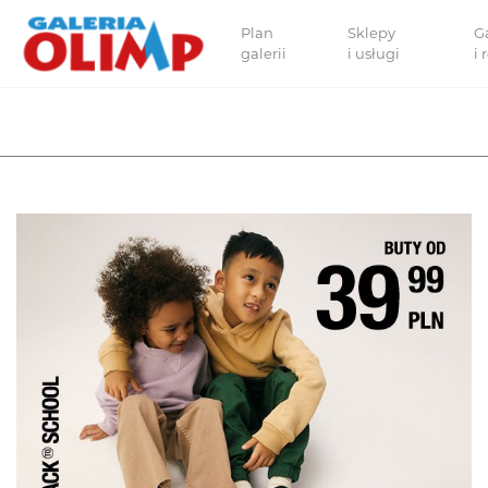
Plan
Sklepy
G
galerii
i usługi
i