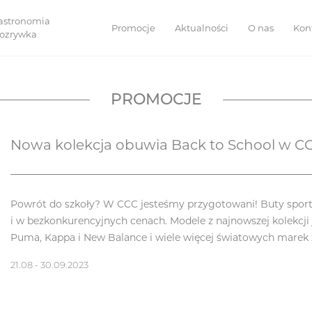
astronomia
Promocje
Aktualności
O nas
Kon
 rozrywka
PROMOCJE
Nowa kolekcja obuwia Back to School w C
Powrót do szkoły? W CCC jesteśmy przygotowani! Buty sport
i w bezkonkurencyjnych cenach. Modele z najnowszej kolekcji j
Puma, Kappa i New Balance i wiele więcej światowych marek z
21.08 - 30.09.2023