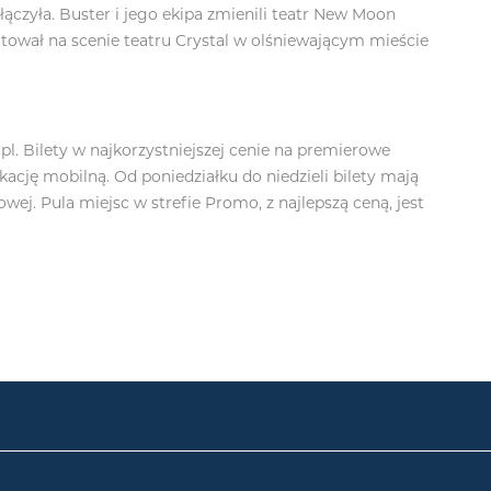
ączyła. Buster i jego ekipa zmienili teatr New Moon
utował na scenie teatru Crystal w olśniewającym mieście
pl
. Bilety w najkorzystniejszej cenie na premierowe
ację mobilną. Od poniedziałku do niedzieli bilety mają
nowej. Pula miejsc w strefie Promo, z najlepszą ceną, jest