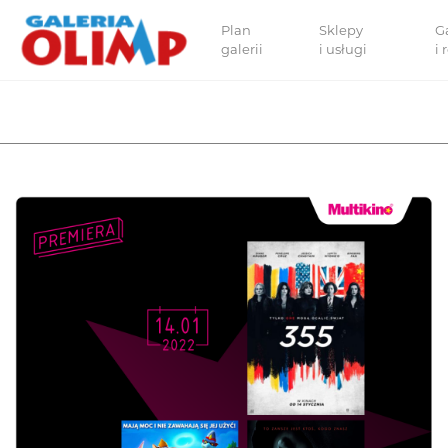
Plan
Sklepy
G
galerii
i usługi
i