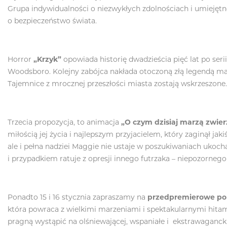
Grupa indywidualności o niezwykłych zdolnościach i umiejętno
o bezpieczeństwo świata.
Horror
„Krzyk”
opowiada historię dwadzieścia pięć lat po ser
Woodsboro. Kolejny zabójca nakłada otoczoną złą legendą mas
Tajemnice z mrocznej przeszłości miasta zostają wskrzeszone.
Trzecia propozycja, to animacja
„O czym dzisiaj marzą zwie
miłością jej życia i najlepszym przyjacielem, który zaginął j
ale i pełna nadziei Maggie nie ustaje w poszukiwaniach ukoc
i przypadkiem ratuje z opresji innego futrzaka – niepozornego
Ponadto 15 i 16 stycznia zapraszamy na
przedpremierowe pok
która powraca z wielkimi marzeniami i spektakularnymi hitam
pragną wystąpić na olśniewającej, wspaniałe i ekstrawagancki