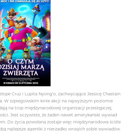
pe Cruz i Lupita Nyong’o, zachwycające Jessicę Chastain
na. W szpiegowskim kinie akcji na najwyższym poziomie
ają na trop międzynarodowej organizacji przestępczej,
kości. Jest oczywiste, że żaden nawet amerykański wywiad
em. Do życia powołana zostaje więc międzynarodowa ściśle
dzą najlepsze agentki z nierzadko wrogich sobie wywiadów.