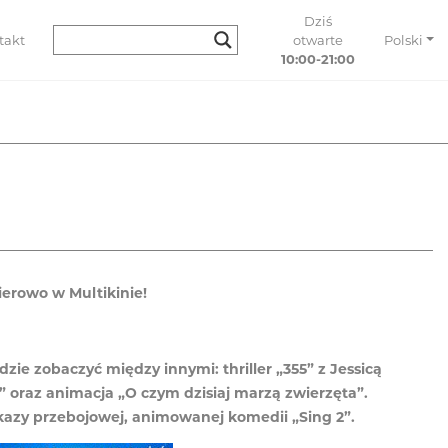
Dziś
takt
otwarte
Polski
10:00-21:00
ierowo w Multikinie!
zie zobaczyć między innymi: thriller „355” z Jessicą
” oraz animacja „O czym dzisiaj marzą zwierzęta”.
kazy przebojowej, animowanej komedii „Sing 2”.