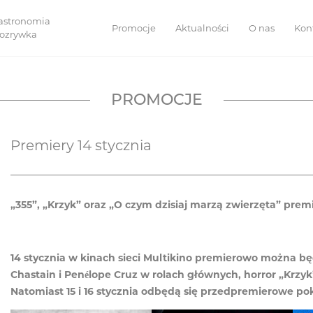
astronomia
Promocje
Aktualności
O nas
Kon
 rozrywka
PROMOCJE
Premiery 14 stycznia
„355”, „Krzyk” oraz „O czym dzisiaj marzą zwierzęta” prem
14 stycznia w kinach sieci Multikino premierowo można będ
Chastain i Penélope Cruz w rolach głównych, horror „Krzyk
Natomiast 15 i 16 stycznia odbędą się przedpremierowe po