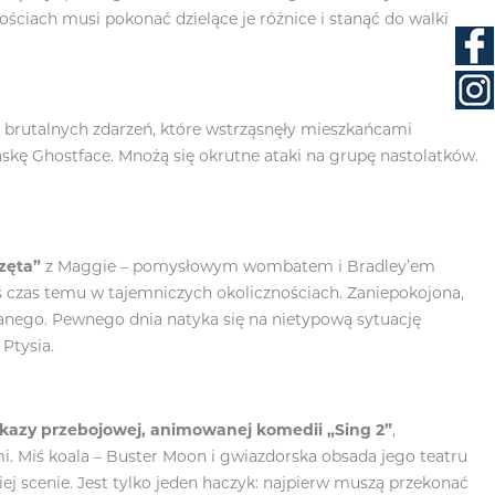
ściach musi pokonać dzielące je różnice i stanąć do walki
ii brutalnych zdarzeń, które wstrząsnęły mieszkańcami
kę Ghostface. Mnożą się okrutne ataki na grupę nastolatków.
rzęta”
z Maggie – pomysłowym wombatem i Bradley’em
akiś czas temu w tajemniczych okolicznościach. Zaniepokojona,
hanego. Pewnego dnia natyka się na nietypową sytuację
 Ptysia.
azy przebojowej, animowanej komedii „Sing 2”
,
i. Miś koala – Buster Moon i gwiazdorska obsada jego teatru
ej scenie. Jest tylko jeden haczyk: najpierw muszą przekonać