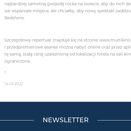
najbardziej samotną gwiazdę rocka na świecie, aby do nich doł
we wspaniałe miejsce, ale chciałby, aby nowy spektakl zadebi
Redshore.
Szczegółowy repertuar znajduje się na stronie
www.multikino.
i przedpremierowe seanse można nabyć online oraz przez aplik
tę samą, stałą cenę uzależnioną od lokalizacji fotela na sali ki
ograniczona.
!
14.01.2022
NEWSLETTER