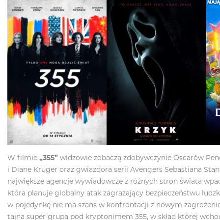
W filmie
„355”
widzowie zobaczą zdobywczynie Oscarów Penelo
i Diane Kruger oraz gwiazdora serii Avengers Sebastiana Sta
największe agencje wywiadowcze z różnych stron świata wpad
która planuje globalny atak zagrażający bezpieczeństwu ludz
w pojedynkę nie ma szans w konfrontacji z nowym zagrożeni
tajna super grupa pod kryptonimem 355, w skład której wcho