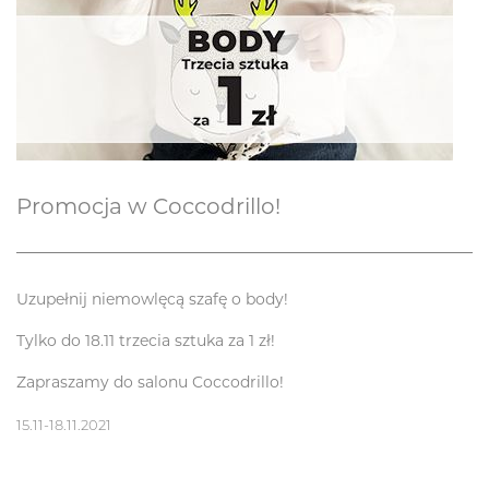
Promocja w Coccodrillo!
Uzupełnij niemowlęcą szafę o body!
Tylko do 18.11 trzecia sztuka za 1 zł!
Zapraszamy do salonu Coccodrillo!
15.11-18.11.2021