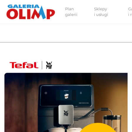
Plan
Sklepy
G
galerii
i usługi
i