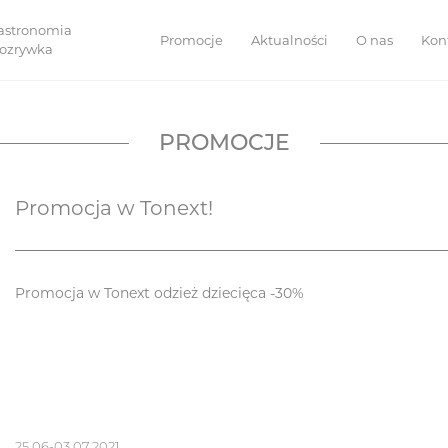
astronomia
Promocje
Aktualności
O nas
Kon
 rozrywka
PROMOCJE
Promocja w Tonext!
Promocja w Tonext odzież dziecięca -30%
25.06-03.07.2021