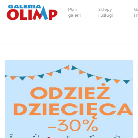
Plan
Sklepy
G
galerii
i usługi
i