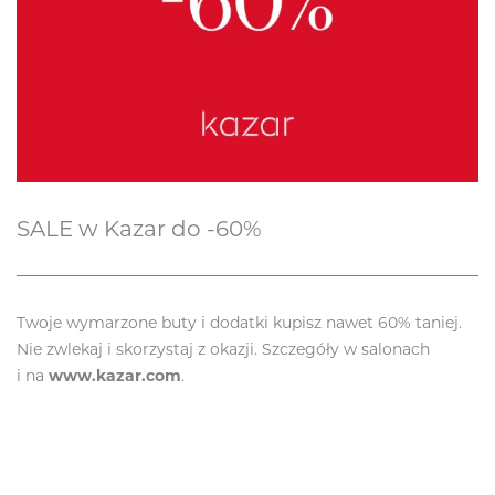
SALE w Kazar do -60%
Twoje wymarzone buty i dodatki kupisz nawet 60% taniej.
Nie zwlekaj i skorzystaj z okazji. Szczegóły w salonach
i na
www.kazar.com
.