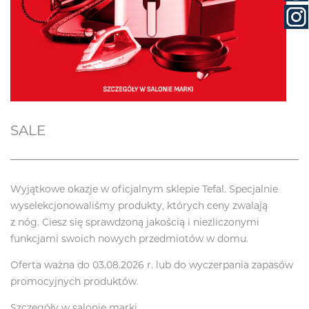
SALE
Wyjątkowe okazje w oficjalnym sklepie Tefal. Specjalnie
wyselekcjonowaliśmy produkty, których ceny zwalają
z nóg. Ciesz się sprawdzoną jakością i niezliczonymi
funkcjami swoich nowych przedmiotów w domu.
Oferta ważna do 03.08.2026 r. lub do wyczerpania zapasów
promocyjnych produktów.
Szczegóły w salonie marki.