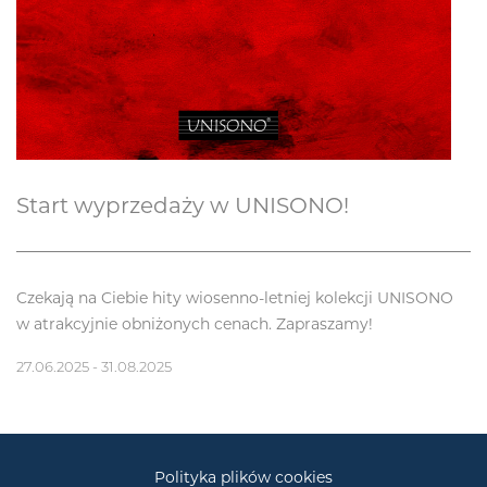
Start wyprzedaży w UNISONO!
Czekają na Ciebie hity wiosenno-letniej kolekcji UNISONO
w atrakcyjnie obniżonych cenach. Zapraszamy!
27.06.2025 - 31.08.2025
Polityka plików cookies