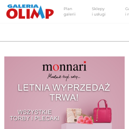
Plan
Sklepy
G
galerii
i usługi
i