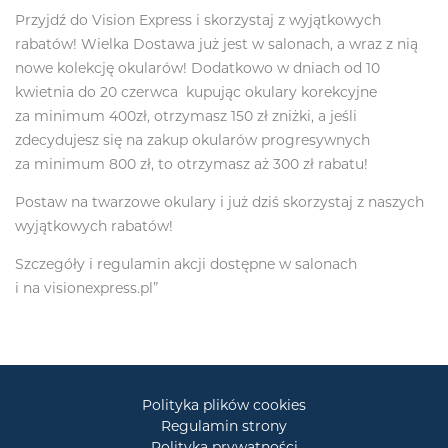
Przyjdź do Vision Express i skorzystaj z wyjątkowych
rabatów! Wielka Dostawa już jest w salonach, a wraz z nią
nowe kolekcję okularów! Dodatkowo w dniach od 10
kwietnia do 20 czerwca kupując okulary korekcyjne
za minimum 400zł, otrzymasz 150 zł zniżki, a jeśli
zdecydujesz się na zakup okularów progresywnych
za minimum 800 zł, to otrzymasz aż 300 zł rabatu!
Postaw na twarzowe okulary i już dziś skorzystaj z naszych
wyjątkowych rabatów!
Szczegóły i regulamin akcji dostępne w salonach
i na visionexpress.pl”
Polityka plików cookies
Regulamin strony
Polityka prywatności