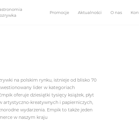
astronomia
Promocje
Aktualności
O nas
Kon
 rozrywka
zrywki na polskim rynku, istnieje od blisko 70
ekwestionowany lider w kategoriach
pik oferuje dziesiątki tysięcy książek, płyt
w artystyczno-kreatywnych i papierniczych,
óżnorodne wydarzenia. Empik to także jeden
mmerce w naszym kraju