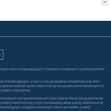
obowych oraz o przysługujących Ci prawach związanych z przetwarzaniem
w marketingowych, w tym w celu przesyłania newslettera oraz ofert
ub sponsorowanych przez Galeria Olimp lub jej partnerów handlowych w
harakter dobrowolny.
izowanych lub sponsorowanych przez Galeria Olimp lub jej partnerów
ikacji elektronicznej, w tym na wskazany adres poczty elektronicznej
munikacyjnych urządzeń końcowych takich jak telefon, a także