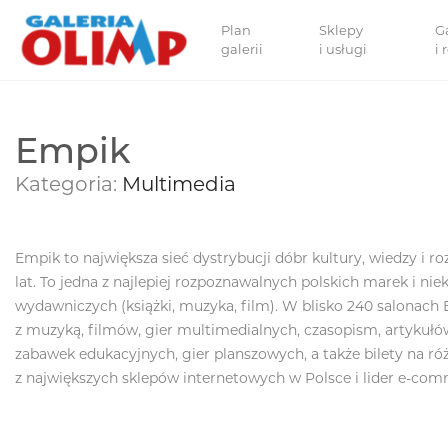
Plan
Sklepy
G
galerii
i usługi
i
Empik
Kategoria:
Multimedia
Empik to największa sieć dystrybucji dóbr kultury, wiedzy i ro
lat. To jedna z najlepiej rozpoznawalnych polskich marek i ni
wydawniczych (książki, muzyka, film). W blisko 240 salonach Em
z muzyką, filmów, gier multimedialnych, czasopism, artykułó
zabawek edukacyjnych, gier planszowych, a także bilety na r
z największych sklepów internetowych w Polsce i lider e-co