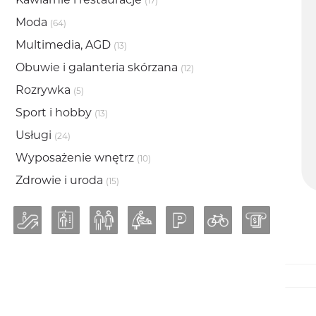
(17)
Moda
(64)
Multimedia, AGD
(13)
Obuwie i galanteria skórzana
(12)
Rozrywka
(5)
Sport i hobby
(13)
Usługi
(24)
Wyposażenie wnętrz
(10)
Zdrowie i uroda
(15)