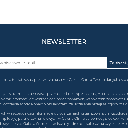
NEWSLETTER
acjami na temat zasad przetwarzania przez Galeria Olimp Twoich danych os
 w formularzu powyżej przez Galeria Olimp z siedzibą w Lublinie dla celó
imp oraz informacji o wydarzeniach organizowanych, współorganizowanych l
 cofnięcia zgody. Ponadto oświadczam, że udzielenie niniejszej zgody ma c
h w szczególności informacje o wydarzeniach organizowanych, współorgan
limp lub jej partnerów handlowych w Galeria Olimp za pomocą środków komun
lowych przez Galeria Olimp na wskazany adres e-mail oraz na użycie teleko