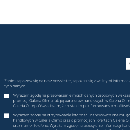
Zanim zapiszesz się na nasz newsletter, zapoznaj się z ważnymi inform
tych danych.
Wyrażam zgodę na przetwarzanie moich danych osobowych wskazanych
promocji Galeria Olimp lub jej partnerów handlowych w Galeria Ol
Galeria Olimp. Oświadczam, że zostałem poinformowany o możliwości
Wyrażam zgodę na otrzymywanie informacji handlowych obejmującyc
handlowych w Galeria Olimp oraz o promocjach i ofertach Galeria O
oraz numer telefonu. Wyrażam zgodę na przesyłanie informacji hand