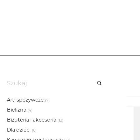
Art. spożywcze
(7)
Bielizna
(4)
Biżuteria i akcesoria
(12)
Dla dzieci
(6)
Kawiarnie i restauracje