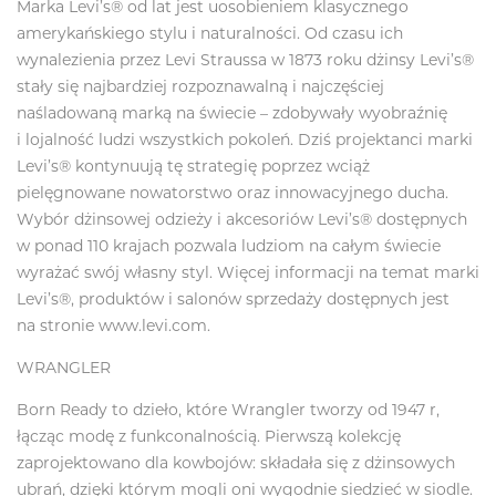
Marka Levi’s® od lat jest uosobieniem klasycznego
amerykańskiego stylu i naturalności. Od czasu ich
wynalezienia przez Levi Straussa w 1873 roku dżinsy Levi’s®
stały się najbardziej rozpoznawalną i najczęściej
naśladowaną marką na świecie – zdobywały wyobraźnię
i lojalność ludzi wszystkich pokoleń. Dziś projektanci marki
Levi’s® kontynuują tę strategię poprzez wciąż
pielęgnowane nowatorstwo oraz innowacyjnego ducha.
Wybór dżinsowej odzieży i akcesoriów Levi’s® dostępnych
w ponad 110 krajach pozwala ludziom na całym świecie
wyrażać swój własny styl. Więcej informacji na temat marki
Levi’s®, produktów i salonów sprzedaży dostępnych jest
na stronie www.levi.com.
WRANGLER
Born Ready to dzieło, które Wrangler tworzy od 1947 r,
łącząc modę z funkconalnością. Pierwszą kolekcję
zaprojektowano dla kowbojów: składała się z dżinsowych
ubrań, dzięki którym mogli oni wygodnie siedzieć w siodle.