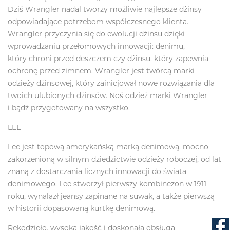
Dziś Wrangler nadal tworzy możliwie najlepsze dżinsy
odpowiadające potrzebom współczesnego klienta.
Wrangler przyczynia się do ewolucji dżinsu dzięki
wprowadzaniu przełomowych innowacji: denimu,
który chroni przed deszczem czy dżinsu, który zapewnia
ochronę przed zimnem. Wrangler jest twórcą marki
odzieży dżinsowej, który zainicjował nowe rozwiązania dla
twoich ulubionych dżinsów. Noś odzież marki Wrangler
i bądź przygotowany na wszystko.
LEE
Lee jest topową amerykańską marką denimową, mocno
zakorzenioną w silnym dziedzictwie odzieży roboczej, od lat
znaną z dostarczania licznych innowacji do świata
denimowego. Lee stworzył pierwszy kombinezon w 1911
roku, wynalazł jeansy zapinane na suwak, a także pierwszą
w historii dopasowaną kurtkę denimową.
Rękodzieło, wysoka jakość i doskonała obsługa