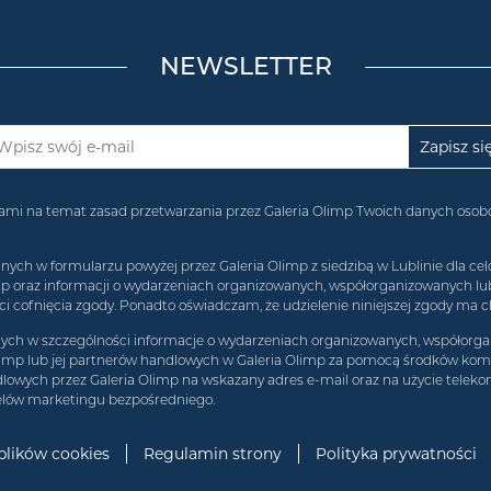
NEWSLETTER
acjami na temat zasad przetwarzania przez Galeria Olimp Twoich danych os
 w formularzu powyżej przez Galeria Olimp z siedzibą w Lublinie dla celó
imp oraz informacji o wydarzeniach organizowanych, współorganizowanych l
 cofnięcia zgody. Ponadto oświadczam, że udzielenie niniejszej zgody ma c
h w szczególności informacje o wydarzeniach organizowanych, współorgan
limp lub jej partnerów handlowych w Galeria Olimp za pomocą środków komun
lowych przez Galeria Olimp na wskazany adres e-mail oraz na użycie teleko
elów marketingu bezpośredniego.
 plików cookies
Regulamin strony
Polityka prywatności