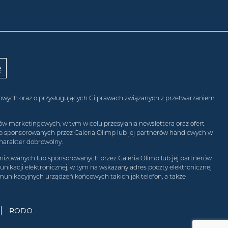
obowych oraz o przysługujących Ci prawach związanych z przetwarzaniem
w marketingowych, w tym w celu przesyłania newslettera oraz ofert
ub sponsorowanych przez Galeria Olimp lub jej partnerów handlowych w
harakter dobrowolny.
izowanych lub sponsorowanych przez Galeria Olimp lub jej partnerów
ikacji elektronicznej, w tym na wskazany adres poczty elektronicznej
munikacyjnych urządzeń końcowych takich jak telefon, a także
RODO