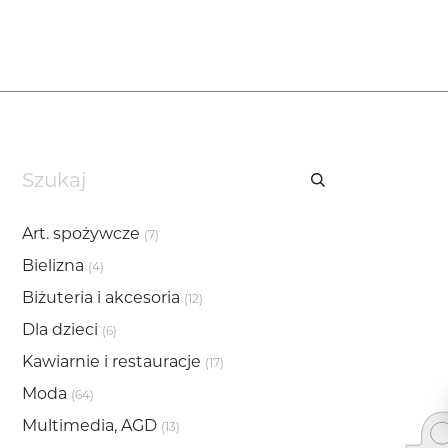
Art. spożywcze
(7)
Bielizna
(4)
Biżuteria i akcesoria
(12)
Dla dzieci
(6)
Kawiarnie i restauracje
(17)
Moda
(64)
Multimedia, AGD
(13)