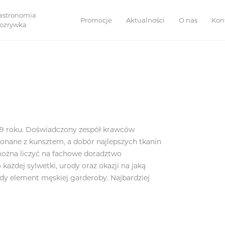
astronomia
Promocje
Aktualności
O nas
Kon
 rozrywka
9 roku. Doświadczony zespół krawców
onane z kunsztem, a dobór najlepszych tkanin
można liczyć na fachowe doradztwo
 każdej sylwetki, urody oraz okazji na jaką
y element męskiej garderoby. Najbardziej