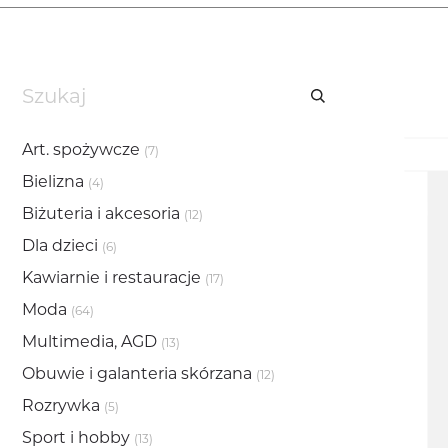
Art. spożywcze
(7)
Bielizna
(4)
Biżuteria i akcesoria
(12)
Dla dzieci
(6)
Kawiarnie i restauracje
(17)
Moda
(64)
Multimedia, AGD
(13)
Obuwie i galanteria skórzana
(12)
Rozrywka
(5)
Sport i hobby
(13)