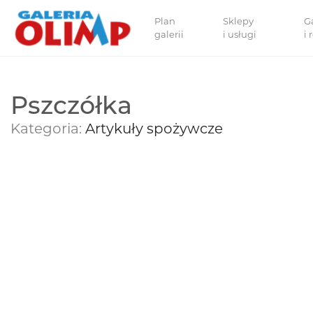
Plan
Sklepy
G
galerii
i usługi
i
Pszczółka
Kategoria:
Artykuły spożywcze